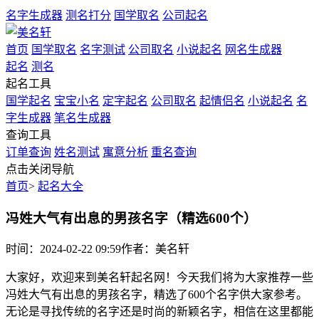
名字生成器
测名打分
国学取名
公司起名
首页
国学取名
名字测试
公司取名
小说起名
网名生成器
起名
测名
起名工具
国学起名
宝宝小名
定字起名
公司取名
起情侣名
小说起名
名
字生成器
笔名生成器
查询工具
订单查询
姓名测试
寓意分析
重名查询
点击关闭导航
首页
>
起名大全
冯姓大气有出息的男孩名字（精选600个）
时间：2024-02-22 09:59
作者：美名轩
大家好，欢迎来到美名轩起名网！今天我们将为大家推荐一些
冯姓大气有出息的男孩名字，精选了600个名字供大家参考。
无论是寻找传统的名字还是时尚的新颖名字，相信在这里都能