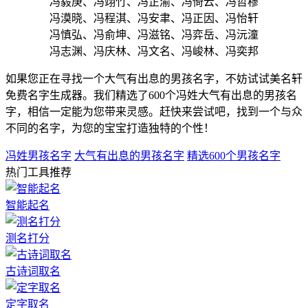
冯毅庚、冯翊竹、冯芷渝、冯倚云、冯哲穆
冯漠晓、冯程淇、冯安聿、冯正因、冯怡轩
冯慎弘、冯俞坤、冯滋铭、冯弈岳、冯沅潼
冯志渊、冯庆林、冯文名、冯峻林、冯奕邦
如果您正在寻找一个大气有出息的男孩名字，不妨试试美名轩
免费名字生成器。我们精选了600个冯姓大气有出息的男孩名
字，相信一定能为您带来灵感。赶快来尝试吧，找到一个与众
不同的名字，为您的宝宝打造独特的个性！
冯姓男孩名字
大气有出息的男孩名字
精选600个男孩名字
热门工具推荐
智能起名
测名打分
古诗词取名
定字取名