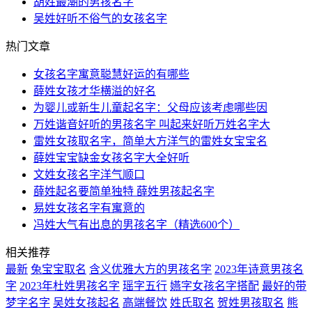
胡姓最潮的男孩名字
吴姓好听不俗气的女孩名字
热门文章
女孩名字寓意聪慧好运的有哪些
薛姓女孩才华横溢的好名
为婴儿或新生儿童起名字：父母应该考虑哪些因
万姓谐音好听的男孩名字 叫起来好听万姓名字大
雷姓女孩取名字，简单大方洋气的雷姓女宝宝名
薛姓宝宝缺金女孩名字大全好听
文姓女孩名字洋气顺口
薛姓起名要简单独特 薛姓男孩起名字
易姓女孩名字有寓意的
冯姓大气有出息的男孩名字（精选600个）
相关推荐
最新
兔宝宝取名
含义优雅大方的男孩名字
2023年诗意男孩名
字
2023年杜姓男孩名字
瑶字五行
嬿字女孩名字搭配
最好的带
梦字名字
吴姓女孩起名
高端餐饮
姓氏取名
贺姓男孩取名
熊