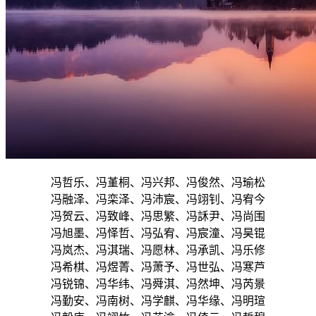
冯哲乐、冯堇桐、冯兴邦、冯俊然、冯瑜松
冯融泽、冯栾泽、冯沛宸、冯翊钊、冯宥今
冯贺云、冯致峰、冯思繁、冯訸尹、冯尚围
冯旭墨、冯怿哲、冯弘宥、冯宸潼、冯昊锟
冯岚杰、冯淇瑞、冯愿林、冯承凯、冯乐修
冯希棋、冯煜菁、冯萧予、冯世弘、冯寒芦
冯锐锦、冯华纬、冯舜淇、冯然坤、冯芮景
冯勤安、冯南树、冯学麒、冯华缘、冯明瑄