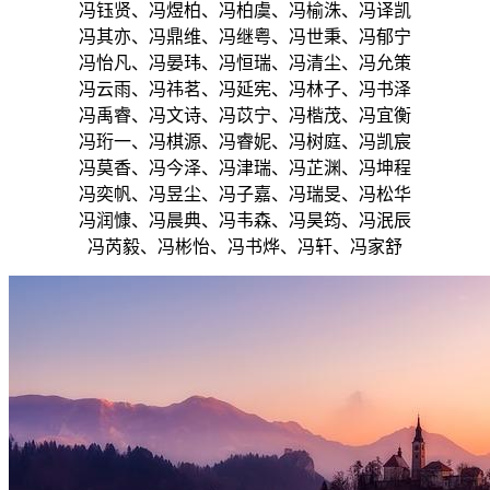
冯钰贤、冯煜柏、冯柏虞、冯榆洙、冯译凯
冯其亦、冯鼎维、冯继粤、冯世秉、冯郁宁
冯怡凡、冯晏玮、冯恒瑞、冯清尘、冯允策
冯云雨、冯祎茗、冯延宪、冯林子、冯书泽
冯禹睿、冯文诗、冯苡宁、冯楷茂、冯宜衡
冯珩一、冯棋源、冯睿妮、冯树庭、冯凯宸
冯莫香、冯今泽、冯津瑞、冯芷渊、冯坤程
冯奕帆、冯昱尘、冯子嘉、冯瑞旻、冯松华
冯润慷、冯晨典、冯韦森、冯昊筠、冯泯辰
冯芮毅、冯彬怡、冯书烨、冯轩、冯家舒