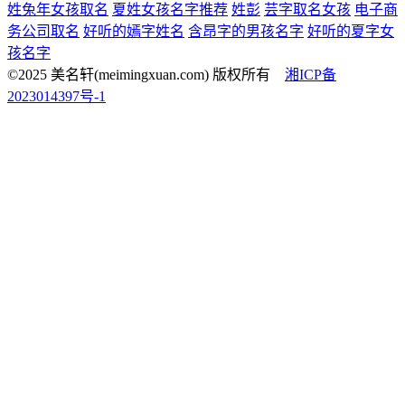
姓兔年女孩取名
夏姓女孩名字推荐
姓彭
芸字取名女孩
电子商
务公司取名
好听的嫣字姓名
含昂字的男孩名字
好听的夏字女
孩名字
©2025 美名轩(meimingxuan.com) 版权所有
湘ICP备
2023014397号-1