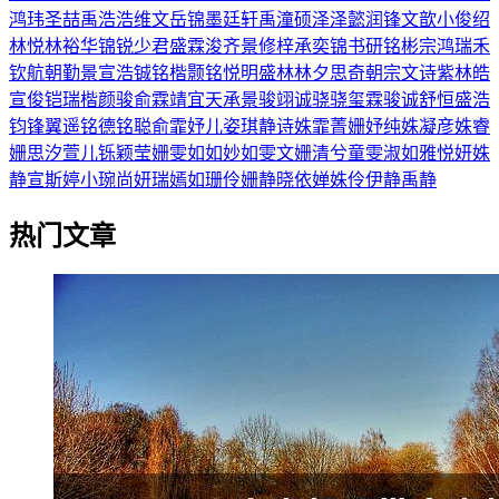
鸿玮
圣喆
禹浩
浩维
文岳
锦墨
廷轩
禹潼
硕泽
泽懿
润锋
文歆
小俊
绍
林
悦林
裕华
锦锐
少君
盛霖
浚齐
景修
梓承
奕锦
书研
铭彬
宗鸿
瑞禾
钦航
朝勤
景宣
浩铖
铭楷
颢铭
悦明
盛林
林夕
思奇
朝宗
文诗
紫林
皓
宣
俊铠
瑞楷
颜骏
俞霖
靖宜
天承
景骏
翊诚
骁骁
玺霖
骏诚
舒恒
盛浩
钧锋
翼遥
铭德
铭聪
俞霏
妤儿
姿琪
静诗
姝霏
菁姗
妤纯
姝凝
彦姝
睿
姗
思汐
萱儿
铄颖
莹姗
雯如
如妙
如雯
文姗
清兮
童雯
淑如
雅悦
妍姝
静宣
斯婷
小琬
尚妍
瑞嫣
如珊
伶姗
静晓
依婵
姝伶
伊静
禹静
热门文章