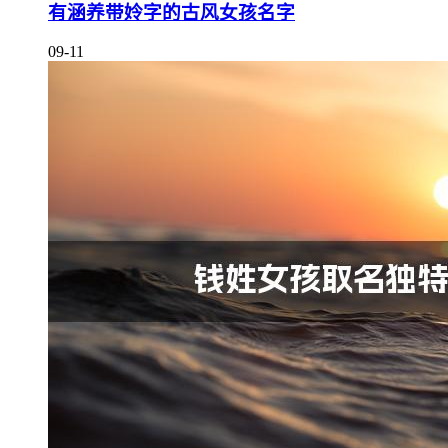
有涵养带姈字的古风女孩名字
09-11