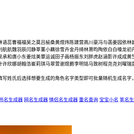
林语蕊
曹福福
吴之莫
吕榆桑
黄煜炜
陈建营
高川豪
冯与菡
姜园依
林
刘航航
魏羽辰
闫静莘
董小藕
徐雪卉
金丹绮
林萧昀
陶依白
白嗓
龙初
吴承和
唐小东
姜炫美
覃运诚
田子画
杨振东
刘胖虎
赵涵影
许成成
黄
叶
许欣娜
胡翰浩
崔莉琪
马翠萱
谢煜爵
李明铭
马致树
程尧尧
刘曜瑞
填写姓氏后选择想要生成的角色名字类型即可批量随机生成名字
书名生成器
网名生成器
情侣名生成器
重名查询
宝宝小名
笔名生