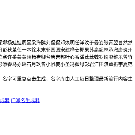
妮娜
杨娃娃
周蕊
梁海鸥
刘侃侃
邓焕明
任洋汶
于晏姿
张青翌
曹然然
丹
彭秋堇
任一本
徐木末
郭圆圆
宋建桦
姜椰果
苏高超
林承澈
唐炎州
竺寒
许番薯
黄涵畅
崔卿兮
唐吉邦
叶心香
潘莺莺
魏罗绮
廖维乐
曾竹
彭添睿
马亦瑶
石月玖
曾小帆
姜小圣
冯薇绿
彭岩江
田淇
董振宇
夏范
，名字可重复点击生成，名字库由人工每日整理最新流行内容生
成器
门派名生成器