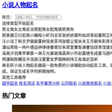
小说人物起名
姓氏：
选择类型开始起名
男主角
女主角
反派
男配角
女配角
搞笑角色
郭英健
王衍宏
高小巍
程小虾
刘志军
吴娇娇
莫昀佑
邱青如
董熙芷
汪小洁
丁新文
尹展宸
董树铭
袁菲鸿
张郁尘
邹关关
王月歌
朱彰彦
潘仙草
陈一冉
叶德运
钟铮铮
曹翠珍
朱思萱
曹智通
曹饴琼
李茂建
溪
高汐羽
黄苹果
蔡一淋
王允晨
谢逸菡
郑小乔
赵嘉德
毛成夏
马甜
明
潘聪
陈糖豆
许浩辰
汪蒙蒙
金梦茜
韩树炜
王俊逸
史芸昕
美名轩小说人物起名器是一款免费的小说辅助自动起名工具，
成，保证生成名字的新颖独特。
其他工具推荐
国学起名
姓名测试
名字寓意分析
公司取名
小说角色取名
小说
热门文章