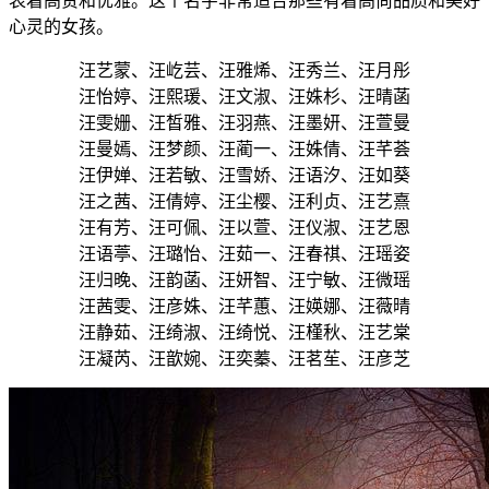
表着高贵和优雅。这个名字非常适合那些有着高尚品质和美好
心灵的女孩。
汪艺蒙、汪屹芸、汪雅烯、汪秀兰、汪月彤
汪怡婷、汪熙瑗、汪文淑、汪姝杉、汪晴菡
汪雯姗、汪皙雅、汪羽燕、汪墨妍、汪萱曼
汪曼嫣、汪梦颜、汪蔺一、汪姝倩、汪芊荟
汪伊婵、汪若敏、汪雪娇、汪语汐、汪如葵
汪之茜、汪倩婷、汪尘樱、汪利贞、汪艺熹
汪有芳、汪可佩、汪以萱、汪仪淑、汪艺恩
汪语葶、汪璐怡、汪茹一、汪春祺、汪瑶姿
汪归晚、汪韵菡、汪妍智、汪宁敏、汪微瑶
汪茜雯、汪彦姝、汪芊蕙、汪媖娜、汪薇晴
汪静茹、汪绮淑、汪绮悦、汪槿秋、汪艺棠
汪凝芮、汪歆婉、汪奕蓁、汪茗苼、汪彦芝