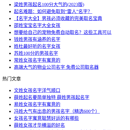
梁姓男孩起名100分大气的(2023版)
起名难题：如何避免取到“雷人”名字？
【名字大全】男孩必须收藏的完美取名宝典
邵姓宝宝名字大全女孩
想要给自己的宠物免费自动取名？这些工具可以
钱姓男孩有涵养的名字
姓杜最好听的名字女孩
苏姓100分的男孩名字
常姓女孩名字有寓意的
高端大气的物业公司名字 免费公司取名器
热门文章
文姓女孩名字洋气顺口
薛姓起名要简单独特 薛姓男孩起名字
易姓女孩名字有寓意的
冯姓大气有出息的男孩名字（精选600个）
女孩名字寓意聪慧好运的有哪些
薛姓女孩才华横溢的好名