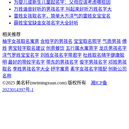
为婴儿或新生儿童起名字：父母应该考虑哪些因
万姓谐音好听的男孩名字 叫起来好听万姓名字大
雷姓女孩取名字，简单大方洋气的雷姓女宝宝名
薛姓宝宝缺金女孩名字大全好听
相关推荐
柚字女孩取名寓意
含晗字的男孩名
宝宝取名熙字
气质男孩
傅
姓
男宝轻字取名建议
创意餐饮
五行属水寓意字
龙氏男孩名字
洋气罗姓宝宝名字
刘姓女孩名字带君字
杜姓取名晴字健康聪
明
最好的带姣字名字
带东的男孩名字
俊字男孩名字
邓姓男孩
取名
李姓男孩名字大全
妤字寓意
素字女孩名字搭配
创新公司
名称
©2025 美名轩(meimingxuan.com) 版权所有
湘ICP备
2023014397号-1