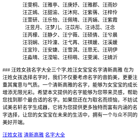
汪雯桐、汪雅亭、汪庚妤、汪雅郡、汪雨妙
汪芷嫣、汪甜渝、汪沐宛、汪紫蒨、汪梓伶
汪萱研、汪乐怡、汪佩晴、汪芮婳、汪紫霞
汪昱月、汪梦儿、汪苡彤、汪诗蕊、汪念
汪芮檬、汪静夕、汪宁薇、汪硕倩、汪兮晨
汪羽娴、汪玲潼、汪弋苒、汪祺媛、汪溪媛
汪宜玲、汪安婕、汪雪淇、汪思无、汪玥伊
汪淼晴、汪滢喻、汪栩萌、汪雯澜、汪婧沂
### 汪姓女孩名字大全三个字,姓汪女宝宝名字清新高雅 在为
汪姓女孩选择名字时，我们不仅要考虑名字的音韵美，更要注
重其寓意与气质。一个清新高雅的名字，能够为女宝宝的成长
增添无限光彩。希望本文提供的名字能够为您带来灵感，帮助
您找到那个最合适的名字。如果您还在为取名而烦恼，不妨试
试美名轩名字生成器，它将为您提供更多独特而富有内涵的名
字选择，让您的女宝宝在未来的生活中，拥有一个与众不同的
美好开端。
汪姓女孩
清新高雅
名字大全