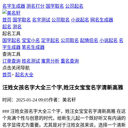
名字生成器
测名打分
国学取名
公司起名
首页
国学取名
名字测试
公司取名
小说起名
网名生成器
起名
测名
起名工具
国学起名
宝宝小名
定字起名
公司取名
起情侣名
小说起名
名
字生成器
笔名生成器
查询工具
订单查询
姓名测试
寓意分析
重名查询
点击关闭导航
首页
>
起名大全
汪姓女孩名字大全三个字,姓汪女宝宝名字清新高雅
时间：2025-01-24 09:05
作者：美名轩
### 汪姓女孩名字大全三个字，姓汪女宝宝名字清新高雅 在这
个充满个性与创意的时代，给新生儿起一个既好听又有内涵的
名字显得尤为重要。尤其是对于汪姓女孩来说，选择一个清新