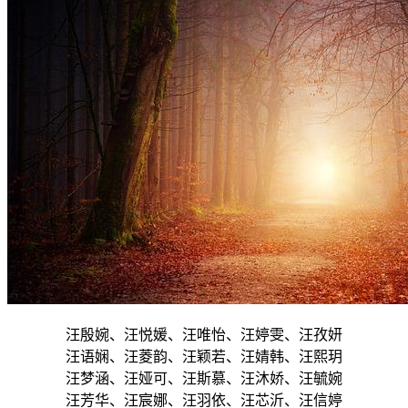
汪殷婉、汪悦媛、汪唯怡、汪婷雯、汪孜妍
汪语娴、汪菱韵、汪颖若、汪婧韩、汪熙玥
汪梦涵、汪娅可、汪斯慕、汪沐娇、汪毓婉
汪芳华、汪宸娜、汪羽依、汪芯沂、汪信婷