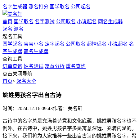
名字生成器
测名打分
国学取名
公司起名
首页
国学取名
名字测试
公司取名
小说起名
网名生成器
起名
测名
起名工具
国学起名
宝宝小名
定字起名
公司取名
起情侣名
小说起名
名
字生成器
笔名生成器
查询工具
订单查询
姓名测试
寓意分析
重名查询
点击关闭导航
首页
>
起名大全
姚姓男孩名字出自古诗
时间：2024-12-16 09:43
作者：美名轩
古诗中的名字总是充满着诗意和文化底蕴，姚姓男孩名字也不
例外。在古诗中，姚姓男孩名字多是寓意深远、充满内涵的。
接下来，我们将为大家推荐一些出自古诗的姚姓男孩名字，希