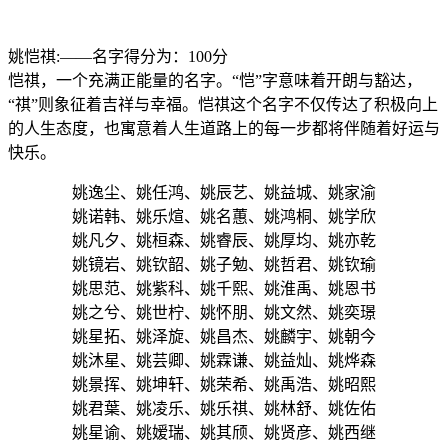
姚恺祺:——名字得分为：100分
恺祺，一个充满正能量的名字。“恺”字意味着开朗与豁达，
“祺”则象征着吉祥与幸福。恺祺这个名字不仅传达了积极向上
的人生态度，也寓意着人生道路上的每一步都将伴随着好运与
快乐。
姚逸尘、姚任鸿、姚辰艺、姚益城、姚家渝
姚诺韩、姚乐煊、姚名蕙、姚鸿桐、姚学欣
姚凡夕、姚桓森、姚睿辰、姚厚均、姚亦乾
姚镜岩、姚钦韶、姚子勉、姚哲君、姚钦瑜
姚思范、姚紫科、姚千熙、姚淮禹、姚恩书
姚之兮、姚世柠、姚怀朋、姚文然、姚奕璟
姚星拓、姚泽旋、姚昌杰、姚麟宇、姚朝今
姚沐星、姚芸卿、姚霖谦、姚益灿、姚烨森
姚景挥、姚坤轩、姚荣希、姚禹浩、姚昭熙
姚君葉、姚凌乐、姚乐祺、姚林舒、姚佐佑
姚星谕、姚嫒瑞、姚其颀、姚贤彦、姚西继