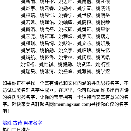
姚新雨、姚烽彬、姚志坤、姚甫檀、姚礼硕
姚烨宇、姚云睿、姚勋补、姚宁宣、姚晓诚
姚桓瑞、姚昱恺、姚睿宁、姚世权、姚明岳
姚若延、姚瑾佑、姚岫庭、姚裔桓、姚悦龄
姚爵滔、姚弋盛、姚桉硕、姚舜轩、姚星怡
姚艺尧、姚轩珲、姚程煜、姚宇天、姚落方
姚槿琪、姚昌博、姚晗洲、姚文芯、姚昕晟
姚崇瑞、姚柏勋、姚文宇、姚临琅、姚先忆
姚靖航、姚佟佟、姚常林、姚闲宸、姚茗皓
姚惺裕、姚恺祺、姚毅勋、姚贤泽、姚 行空
姚瑞昊、姚泳清、姚盛峰、姚雅昶、姚学煜
如果你正在寻找一个富有诗意和文化内涵的姓氏男孩名字，不
妨试试美名轩名字生成器。在这里，你可以找到许多出自古诗
的姓氏男孩名字，让你的宝宝拥有一个独特而又富有意义的名
字。赶快来美名轩起名网(meimingxuan.com)寻找你心仪的名字
吧！
姚姓
古诗
男孩名字
热门工具推荐