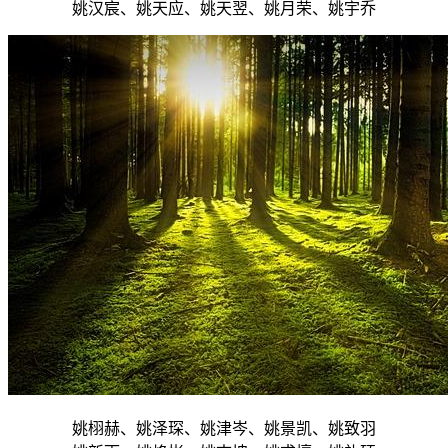
姚汉宸、姚天应、姚天翌、姚月荣、姚宇乔
姚栩赫、姚泽琛、姚津岑、姚景凯、姚致羽