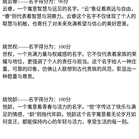
姚云睿:——名字得分为：96分
云睿，一个寓意智慧与远见的名字。“云”象征着高远与自由，
“睿”则代表着智慧与洞察力。云睿这个名字不仅体现了个人的
聪慧与机敏，也寄托了对未来充满希望与信心的美好愿景。
姚世权:——名字得分为：100分
世权，一个充满力量与权威感的名字。它不仅代表着家族的荣
耀与地位，更强调了个人的责任与担当。这个名字给人一种庄
重、可靠的印象，仿佛让人联想到古代贵族的风范，彰显出一
种稳重与尊贵。
姚悦龄:——名字得分为：100分
悦龄，一个寓意着青春与活力的名字。“悦”字传达了快乐与满
足的情感，“龄”则指代年龄。悦龄这个名字寓意着无论岁月如
何变迁，都能保持内心的年轻与活力，享受生活的每一刻。