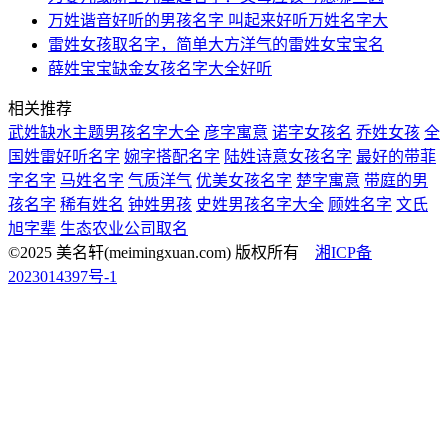
万姓谐音好听的男孩名字 叫起来好听万姓名字大
雷姓女孩取名字，简单大方洋气的雷姓女宝宝名
薛姓宝宝缺金女孩名字大全好听
相关推荐
武姓缺水主题男孩名字大全
彦字寓意
诺字女孩名
乔姓女孩
全
国姓雷好听名字
婉字搭配名字
陆姓诗意女孩名字
最好的带菲
字名字
马姓名字
气质洋气
优美女孩名字
楚字寓意
带庭的男
孩名字
稀有姓名
钟姓男孩
史姓男孩名字大全
顾姓名字
文氏
旭字辈
生态农业公司取名
©2025 美名轩(meimingxuan.com) 版权所有
湘ICP备
2023014397号-1