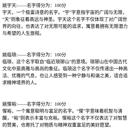
姚宇天:——名字得分为：100分
宇天，一个极富诗意的名字。“宇”字意指宇宙的广阔与无限，
“天”则象征着高远与神圣。宇天这个名字不仅体现了对广阔世
界的向往，也表达了对无限可能的追求，寓意着拥有无限潜力
与希望的人生旅程。
姚临琅:——名字得分为：100分
临琅，这个名字取自“临近琅琊山”的意境。琅琊山在中国古代
文化中是高雅与高尚的象征。临琅这个名字不仅传递出一种高
洁、优雅的气息，也让人感受到一种宁静与和谐之美，适合追
求精神境界的人。
姚惺裕:——名字得分为：100分
惺裕，一个寓意聪明与富足的名字。“惺”字意味着机智与清
醒，“裕”则表示丰富与充裕。惺裕这个名字不仅表达了对智慧
的赞美，也寄托了对物质与精神双重富足的美好愿望。