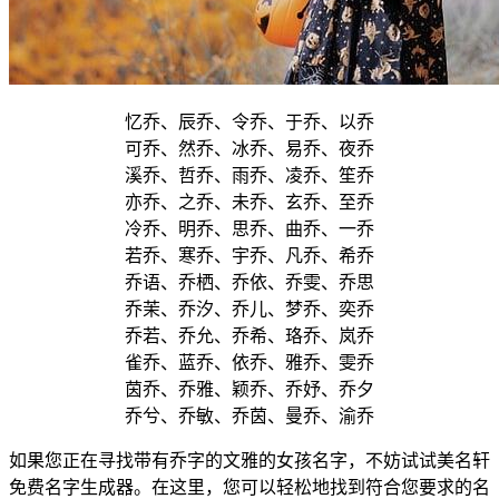
忆乔、辰乔、令乔、于乔、以乔
可乔、然乔、冰乔、易乔、夜乔
溪乔、哲乔、雨乔、凌乔、笙乔
亦乔、之乔、未乔、玄乔、至乔
冷乔、明乔、思乔、曲乔、一乔
若乔、寒乔、宇乔、凡乔、希乔
乔语、乔栖、乔依、乔雯、乔思
乔茉、乔汐、乔儿、梦乔、奕乔
乔若、乔允、乔希、珞乔、岚乔
雀乔、蓝乔、依乔、雅乔、雯乔
茵乔、乔雅、颖乔、乔妤、乔夕
乔兮、乔敏、乔茵、曼乔、渝乔
如果您正在寻找带有乔字的文雅的女孩名字，不妨试试美名轩
免费名字生成器。在这里，您可以轻松地找到符合您要求的名