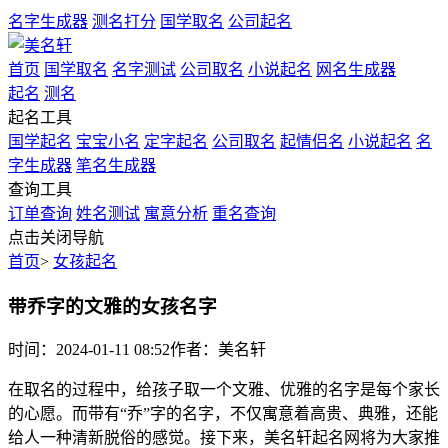
名字生成器
测名打分
国学取名
公司起名
首页
国学取名
名字测试
公司取名
小说起名
网名生成器
起名
测名
起名工具
国学起名
宝宝小名
定字起名
公司取名
起情侣名
小说起名
名
字生成器
笔名生成器
查询工具
订单查询
姓名测试
寓意分析
重名查询
点击关闭导航
首页
>
女孩起名
带乔字的文雅的女孩名字
时间：2024-01-11 08:52
作者：美名轩
在取名的过程中，给孩子取一个文雅、优雅的名字是每个家长
的心愿。而带有“乔”字的名字，不仅寓意着高贵、典雅，还能
给人一种清新脱俗的感觉。接下来，美名轩起名网将为大家推