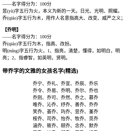
——名字得分为：100分
昱(yù)字五行为
火
，本义为新的一天。日光、光明、照耀。
乔(qiáo)字五行为
木
，用作人名意指高大、改变、威严之义；
【乔明】
——名字得分为：100分
乔(qiáo)字五行为
木
，指高、改扮。
明(míng)字五行为
火
，1、指亮，清楚，懂得，如明白，明
亮；2、指睿智，如英明，贤明。
带乔字的文雅的女孩名字(精选)
乔宁、乔礼、乔宜、乔辰、乔乐
乔令、乔易、乔明、乔尔、乔也
乔则、乔可、乔然、乔之、慕乔
唯乔、沁乔、纾乔、善乔、乔乔
笑乔、荟乔、玙乔、昱乔、堇乔
桉乔、司乔、怡乔、牧乔、觅乔
涵乔、筱乔、颐乔、念乔、默乔