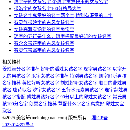
清字辈的女孩名字 带清字寓意快乐的女孩名字
带洛字的女孩名字100分格局大气
女孩名字寓意好的名字两个字,特别有深意的二字
有灵气带妗字的古风女孩名字
女孩高雅有涵养的名字兔宝宝
琦字的五行是什么，琦字搭配最好听的女孩名字
有含义带芷字的古风女孩名字
有灵气带馨字的古风女孩名字
相关推荐
姜姓满分名字推荐
好听的潘姓女孩名字
琛字男孩名字
以字开
头的男孩名字
采字女孩名字推荐
特别男孩名字
朗字好听男孩
名字推荐
蒋姓好听女孩名字
刘姓好听女孩名字
顺口的曹姓男
孩名
唐诗取名
汐字女孩名字
五行水元素男孩名字
逸字魏姓男
孩名字搭配
傅姓男孩好名字
90分以上的邱姓女孩名字
常氏男
孩100分名字
创意名字推荐
莺配什么字名字寓意好
邱姓女宝
取名
©2025 美名轩(meimingxuan.com) 版权所有
湘ICP备
2023014397号-1