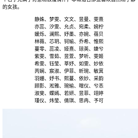
的女孩。
静姝、梦雯、文文、昱曼、雯熹
亦蕊、汐雯、允贞、宛柔、婉柠
媛烁、澜熙、妤墨、亦婉、蓓贝
林薇、芯玥、钶瑜、乔希、惟熙
蔓零、蕊凌、娅熹、琼英、婕兮
紫雯、雪茹、昱萱、梦听、雯姬
希雯、钰莹、莘妤、如雯、妙依
芮娴、宸淑、伊菲、昕琬、敏萁
羽姗、妤书、熙蔓、依妙、采韵
顾影、淞雅、琬瑜、暄仪、兮忞
淑斐、蝶嫣、若妍、昱菲、翊婷
瑾仪、炜莹、倩琪、思冉、予可