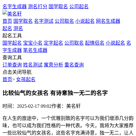
名字生成器
测名打分
国学取名
公司起名
首页
国学取名
名字测试
公司取名
小说起名
网名生成器
起名
测名
起名工具
国学起名
宝宝小名
定字起名
公司取名
起情侣名
小说起名
名
字生成器
笔名生成器
查询工具
订单查询
姓名测试
寓意分析
重名查询
点击关闭导航
首页
>
女孩起名
比较仙气的女孩名 有诗意独一无二的名字
时间：2025-02-17 09:02
作者：美名轩
在人生的旅途中，一个优雅别致的名字可以为我们增添几分韵
味，也可以成为我们性格的一种代表。今天，我将为大家推荐
一些比较仙气的女孩名，这些名字充满诗意，独一无二，让人