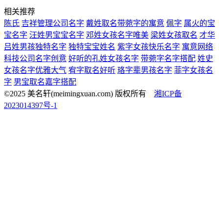
相关推荐
陈氏
吉祥管理公司名字
戴姓取名带菀字的寓意
佩字
属火的宝
宝名字
汪姓男宝宝名字
邓姓女孩名字唯美
梁姓女孩取名
才华
吕姓男孩独特名字
独特宝宝姓名
紫字女孩快乐名字
寓意网络
科技公司名字创意
好听的孔姓女孩名字
带菀字名字搭配
姓史
女孩名字优雅大气
宥字取名好听
珞字辈男孩名字
菲字女孩名
字
男宝取名嘉字搭配
©2025 美名轩(meimingxuan.com) 版权所有
湘ICP备
2023014397号-1