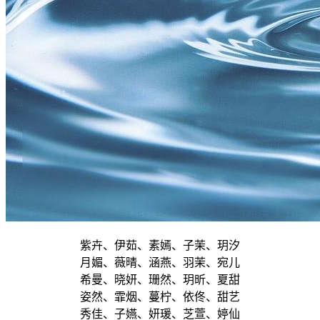
紫卉、伊茹、素嫣、子茉、玥汐
月媚、薇晴、涵燕、羽茉、宛儿
希曼、晓妍、珊然、玥昕、夏甜
姿然、霏烟、蔓柠、依佟、甜艺
秀佳、子嬿、妍瑗、芝萱、婷仙