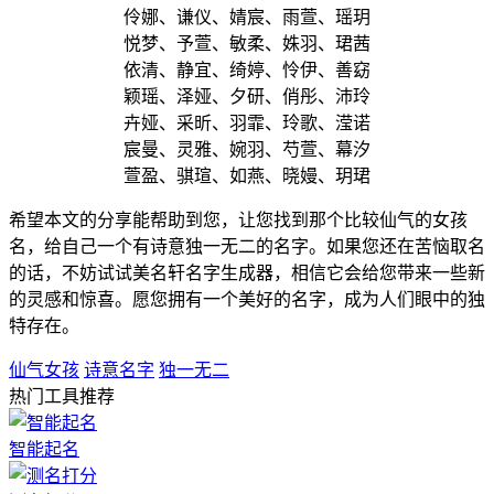
伶娜、谦仪、婧宸、雨萱、瑶玥
悦梦、予萱、敏柔、姝羽、珺茜
依清、静宜、绮婷、怜伊、善窈
颖瑶、泽娅、夕研、俏彤、沛玲
卉娅、采昕、羽霏、玲歌、滢诺
宸曼、灵雅、婉羽、芍萱、幕汐
萱盈、骐瑄、如燕、晓嫚、玥珺
希望本文的分享能帮助到您，让您找到那个比较仙气的女孩
名，给自己一个有诗意独一无二的名字。如果您还在苦恼取名
的话，不妨试试美名轩名字生成器，相信它会给您带来一些新
的灵感和惊喜。愿您拥有一个美好的名字，成为人们眼中的独
特存在。
仙气女孩
诗意名字
独一无二
热门工具推荐
智能起名