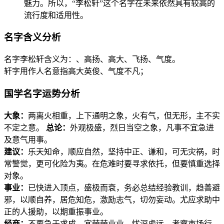
魅力。所以，“李松轩”这个名字在未来依然具有较高的
流行度和适用性。
名字含义分析
名字李松轩含义为：、高扬、高大、飞扬、气度。
轩字用作人名意指高大英俊、气度不凡；
国学名字运势分析
大象：
两离火相重，上下通明之象，火有气，但无形，主不实
不定之意。
总论：
外观极盛，烈日当空之象，凡事不宜急进
及意气用事。
建议：
乐天知命，顺应自然，坚持中正、谦和，可无灾祸，时
常警觉，更可化险为夷。在危难时要寻求依托，但要慎重选择
对象。
事业：
已快进入顶点，盛极而衰，务必总结经验教训，趋善避
邪，以顺自养，居危知危，激励志气，切勿妄动。尤应求助中
正的人援助，以期重振事业。
经商：
不要急于求成，宜兢兢业业，忧深虑远，考察市场行