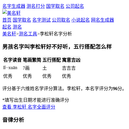
名字生成器
测名打分
国学取名
公司起名
首页
国学取名
名字测试
公司取名
小说起名
网名生成器
起名
测名
美名轩
>
测名工具
>李松轩名字分析
男孩名字叫李松轩好不好听，五行搭配怎么样
名字读音
笔画繁简
五行搭配
寓意吉凶
lǐ··xuān
7画
土
吉
吉
吉
优秀
优秀
优秀
优秀
评分基于六维姓名学评分算法。李松轩，本名字评分为
96
分。
*填写出生日期才能进行准确评分
查看
李松轩
名字全面评分
音律分析