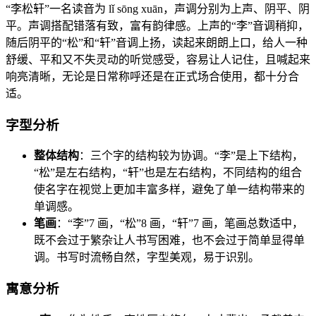
“李松轩”一名读音为 lǐ sōng xuān，声调分别为上声、阴平、阴
平。声调搭配错落有致，富有韵律感。上声的“李”音调稍抑，
随后阴平的“松”和“轩”音调上扬，读起来朗朗上口，给人一种
舒缓、平和又不失灵动的听觉感受，容易让人记住，且喊起来
响亮清晰，无论是日常称呼还是在正式场合使用，都十分合
适。
字型分析
整体结构
：三个字的结构较为协调。“李”是上下结构，
“松”是左右结构，“轩”也是左右结构，不同结构的组合
使名字在视觉上更加丰富多样，避免了单一结构带来的
单调感。
笔画
：“李”7 画，“松”8 画，“轩”7 画，笔画总数适中，
既不会过于繁杂让人书写困难，也不会过于简单显得单
调。书写时流畅自然，字型美观，易于识别。
寓意分析