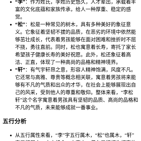
“李”
：作为姓氏，李姓历史悠久，人才辈出，承载着丰
富的文化底蕴和家族传承，给人一种厚重、稳定的感
觉。
“松”
：松是一种常见的树木，具有多种美好的象征意
义。它象征着坚韧不拔的品质，在恶劣的环境中依然能
够茁壮成长，代表着男孩能够在面对困难和挫折时不屈
不挠，勇往直前。同时，松也寓意着长寿，寄托了家长
希望孩子健康长寿的美好祝愿。此外，松还象征着高
洁、正直，体现了一种高尚的品格和精神境界。
“轩”
：有气宇轩昂之意，形容人精神饱满，风度不凡。
它还常与高雅、尊贵等概念相关联，寓意着男孩将来能
够有不凡的气质和出众的才华，在社会上能够展现出自
己的风采，受到他人的尊重和敬仰。整体来看，“李松
轩”这个名字寓意着男孩具有坚韧的品质、高尚的品格和
不凡的气质，未来能够成就一番事业。
五行分析
从五行属性来看，“李”字五行属木，“松”也属木，“轩”