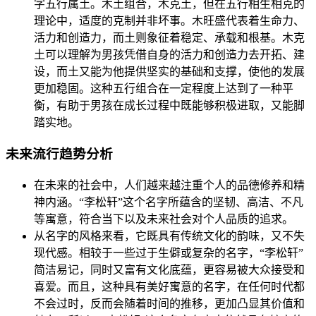
字五行属土。木土组合，木克土，但在五行相生相克的
理论中，适度的克制并非坏事。木旺盛代表着生命力、
活力和创造力，而土则象征着稳定、承载和根基。木克
土可以理解为男孩凭借自身的活力和创造力去开拓、建
设，而土又能为他提供坚实的基础和支撑，使他的发展
更加稳固。这种五行组合在一定程度上达到了一种平
衡，有助于男孩在成长过程中既能够积极进取，又能脚
踏实地。
未来流行趋势分析
在未来的社会中，人们越来越注重个人的品德修养和精
神内涵。“李松轩”这个名字所蕴含的坚韧、高洁、不凡
等寓意，符合当下以及未来社会对个人品质的追求。
从名字的风格来看，它既具有传统文化的韵味，又不失
现代感。相较于一些过于生僻或复杂的名字，“李松轩”
简洁易记，同时又富有文化底蕴，更容易被大众接受和
喜爱。而且，这种具有美好寓意的名字，在任何时代都
不会过时，反而会随着时间的推移，更加凸显其价值和