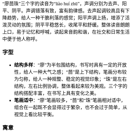
“廖茴珠”三个字的读音为“liào huí zhū”，声调分别为去声、阳
平、阴平。声调错落有致，富有韵律感。去声起调较高且有下
降趋势，给人一种干脆利落的感觉；阳平声调上扬，增添了活
泼灵动的氛围；阴平平稳悠长，收尾平和舒缓。整体读音朗朗
上口，易于记忆和呼喊，读起来音韵和谐，在社交和日常生活
中便于他人称呼。
字型
结构多样
：“廖”为半包围结构，书写时具有一定的开放
性，给人一种大气之感；“茴”是上下结构，笔画分布较
为匀称，给人一种规整、稳定的视觉印象；“珠”是左右
结构，左右比例协调，整体看起来较为美观。三个字的
结构搭配丰富，在书写上具有变化之美。
笔画适中
：“廖”笔画较多，“茴”和“珠”笔画相对适中，
组合在一起既不会显得过于繁杂，也不会过于简单，从
视觉上看比较平衡。
寓意