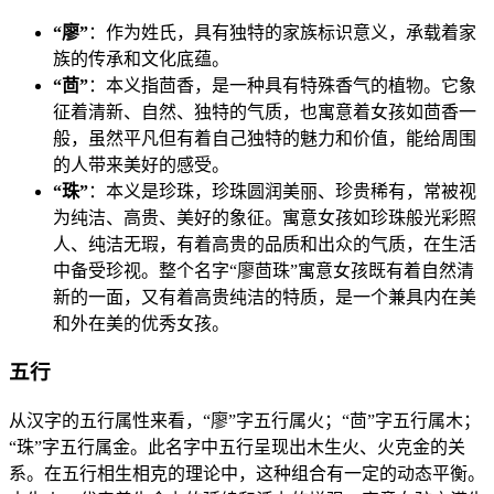
“廖”
：作为姓氏，具有独特的家族标识意义，承载着家
族的传承和文化底蕴。
“茴”
：本义指茴香，是一种具有特殊香气的植物。它象
征着清新、自然、独特的气质，也寓意着女孩如茴香一
般，虽然平凡但有着自己独特的魅力和价值，能给周围
的人带来美好的感受。
“珠”
：本义是珍珠，珍珠圆润美丽、珍贵稀有，常被视
为纯洁、高贵、美好的象征。寓意女孩如珍珠般光彩照
人、纯洁无瑕，有着高贵的品质和出众的气质，在生活
中备受珍视。整个名字“廖茴珠”寓意女孩既有着自然清
新的一面，又有着高贵纯洁的特质，是一个兼具内在美
和外在美的优秀女孩。
五行
从汉字的五行属性来看，“廖”字五行属火；“茴”字五行属木；
“珠”字五行属金。此名字中五行呈现出木生火、火克金的关
系。在五行相生相克的理论中，这种组合有一定的动态平衡。