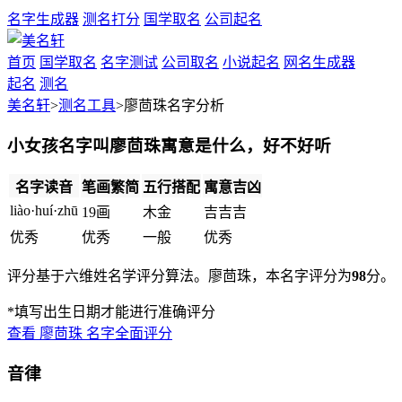
名字生成器
测名打分
国学取名
公司起名
首页
国学取名
名字测试
公司取名
小说起名
网名生成器
起名
测名
美名轩
>
测名工具
>廖茴珠名字分析
小女孩名字叫廖茴珠寓意是什么，好不好听
名字读音
笔画繁简
五行搭配
寓意吉凶
liào·huí·zhū
19画
木
金
吉
吉
吉
优秀
优秀
一般
优秀
评分基于六维姓名学评分算法。廖茴珠，本名字评分为
98
分。
*填写出生日期才能进行准确评分
查看
廖茴珠
名字全面评分
音律