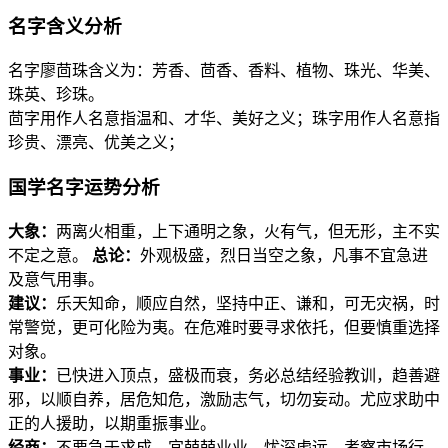
名字含义分析
名字廖茴珠含义为：芳香、茴香、香料、植物、珠光、华美、
珠英、珍珠。
茴字用作人名意指温和、才华、美好之义；珠字用作人名意指
珍贵、漂亮、优美之义；
国学名字运势分析
大象：
两离火相重，上下通明之象，火有气，但无形，主不实
不定之意。
总论：
外观极盛，烈日当空之象，凡事不宜急进
及意气用事。
建议：
乐天知命，顺应自然，坚持中正、谦和，可无灾祸，时
常警觉，更可化险为夷。在危难时要寻求依托，但要慎重选择
对象。
事业：
已快进入顶点，盛极而衰，务必总结经验教训，趋善避
邪，以顺自养，居危知危，激励志气，切勿妄动。尤应求助中
正的人援助，以期重振事业。
经商：
不要急于求成，宜兢兢业业，忧深虑远，考察市场行