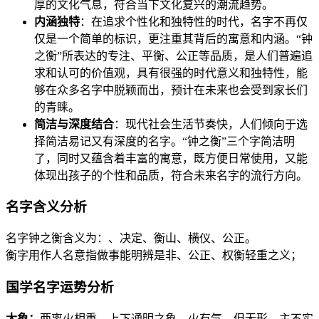
厚的文化气息，符合当下文化复兴的潮流趋势。
内涵独特
：在追求个性化和独特性的时代，名字不再仅
仅是一个简单的标识，更注重其背后的寓意和内涵。“钟
之衡”所表达的专注、平衡、公正等品质，是人们普遍追
求和认可的价值观，具有很强的时代意义和独特性，能
够在众多名字中脱颖而出，预计在未来也会受到家长们
的青睐。
简洁与深度结合
：现代社会生活节奏快，人们倾向于选
择简洁易记又有深度的名字。“钟之衡”三个字简洁明
了，同时又蕴含着丰富的寓意，既方便日常使用，又能
体现出孩子的个性和品质，符合未来名字的流行方向。
名字含义分析
名字钟之衡含义为：、决定、衡山、横仪、公正。
衡字用作人名意指做事能明辨是非、公正、权衡轻重之义；
国学名字运势分析
大象：
两离火相重，上下通明之象，火有气，但无形，主不实