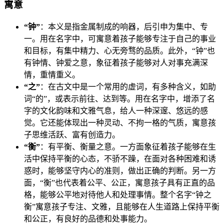
寓意
“钟”
：本义是指金属制成的响器，后引申为集中、专
一。用在名字中，可寓意着孩子能够专注于自己的事业
和目标，有集中精力、心无旁骛的品质。此外，“钟”也
有钟情、钟爱之意，象征着孩子能够对人对事充满深
情，重情重义。
“之”
：在古文中是一个常用的虚词，有多种含义，如助
词“的”，或表示前往、达到等。用在名字中，增添了名
字的文化韵味和文雅气息，给人一种深邃、悠远的感
觉。它还能体现出一种灵动、不拘一格的气质，寓意孩
子思维活跃、富有创造力。
“衡”
：有平衡、衡量之意。一方面象征着孩子能够在生
活中保持平衡的心态，不骄不躁，在面对各种困难和诱
惑时，能够坚守内心的准则，做出正确的判断。另一方
面，“衡”也代表着公平、公正，寓意孩子具有正直的品
格，能够公平地对待他人和处理事情。整个名字“钟之
衡”寓意孩子专注、文雅，且能够在人生道路上保持平衡
和公正，有良好的品德和处事能力。