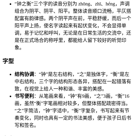
“钟之衡”三个字的读音分别为 zhōng、zhī、héng，声调
组合为阴平、阴平、阳平。整体读音顺口流畅，平仄搭
配富有韵律感。两个阴平声在前，平稳舒缓，而后一个
阳平声上扬，使名字读起来有起伏变化，不会显得单
调，易于记忆和呼叫，无论是在日常生活的交流中，还
是在正式场合的称呼里，都能给人留下较好的听觉印
象。
字型
结构协调
：“钟”是左右结构，“之”是独体字，“衡”是左
中右结构，三个字的结构形态各异，搭配在一起错落有
致，在视觉上给人一种和谐、丰富的美感。
书写便利
：从笔画来看，“钟”有9画，“之”3画，“衡”16
画，虽然“衡”字笔画相对较多，但整体搭配疏密得当。
“之”字简洁，“钟”字适中，“衡”字复杂，书写起来有节
奏变化，同时也具有一定的书法美感，便于孩子日后书
写和签名。