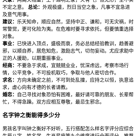
不定之意。
总论：
外观极盛，烈日当空之象，凡事不宜急进
及意气用事。
建议：
乐天知命，顺应自然，坚持中正、谦和，可无灾祸，时
常警觉，更可化险为夷。在危难时要寻求依托，但要慎重选择
对象。
事业：
已快进入顶点，盛极而衰，务必总结经验教训，趋善避
邪，以顺自养，居危知危，激励志气，切勿妄动。尤应求助中
正的人援助，以期重振事业。
经商：
不要急于求成，宜兢兢业业，忧深虑远，考察市场行
情，公平竞争，不可投机取巧，争取与他人密切合作。
求名：
方向未确定之前，不可到处乱撞，应持之以恒，执意追
求，虚心向有才德的长者请教。
婚恋：
自己寻找对象恐怕有困难，最好请可靠的朋友、长辈帮
忙，不得急躁。双方应相互尊敬，最忌生邪念。
名字钟之衡能得多少分
男孩名字叫钟之衡好不好听，五行搭配怎么样名字评分应综合
生辰八字、姓名学、生肖星座等九个维度进行全面评分，推荐