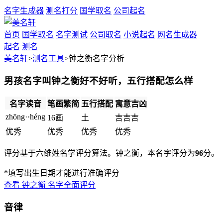
名字生成器
测名打分
国学取名
公司起名
首页
国学取名
名字测试
公司取名
小说起名
网名生成器
起名
测名
美名轩
>
测名工具
>钟之衡名字分析
男孩名字叫钟之衡好不好听，五行搭配怎么样
名字读音
笔画繁简
五行搭配
寓意吉凶
zhōng··héng
16画
土
吉
吉
吉
优秀
优秀
优秀
优秀
评分基于六维姓名学评分算法。钟之衡，本名字评分为
96
分。
*填写出生日期才能进行准确评分
查看
钟之衡
名字全面评分
音律