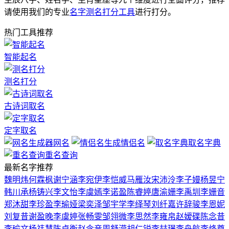
请使用我们的专业
名字测名打分工具
进行打分。
热门工具推荐
智能起名
测名打分
古诗词取名
定字取名
网名
情侣名
取名字典
重名查询
最新名字推荐
魏明炜
何霖枫
谢宁涵
李宛伊
李恺威
马雁汝
宋沛泠
李子嫚
杨昱宁
韩川承
杨铸兴
李文怡
李虞嫣
李诺盈
陈睿婷
唐渝姗
李禹圳
李姗音
郑沐甜
李珍盈
李瑜娅
梁奕泽
邹宇学
李绎琴
刘纤嘉
许辞骏
李恩妮
刘复昔
谢盈晚
李虞婷
张畅雯
邹翎微
李思然
李雍帛
赵嫒碟
陈念昔
李瑜文
杨祎慧
陈卓衡
赵含音
周舒滢
胡仁锐
李喆璟
李舟航
李烽尊