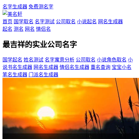
名字生成器
免费测名字
首页
国学取名
名字测试
公司取名
小说起名
网名生成器
起名
测名
网名
情侣名
最吉祥的实业公司名字
国学起名
姓名测试
名字寓意分析
公司取名
小说角色取名
小
说书名生成器
网名生成器
情侣名生成器
重名查询
宝宝小名
笔名生成器
门派名生成器