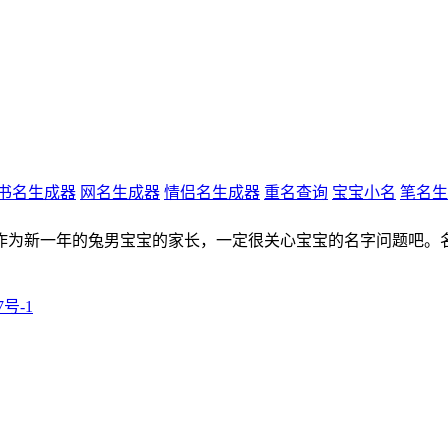
书名生成器
网名生成器
情侣名生成器
重名查询
宝宝小名
笔名生
字作为新一年的兔男宝宝的家长，一定很关心宝宝的名字问题吧
7号-1