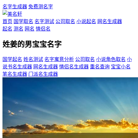
名字生成器
免费测名字
首页
国学取名
名字测试
公司取名
小说起名
网名生成器
起名
测名
网名
情侣名
姓姜的男宝宝名字
国学起名
姓名测试
名字寓意分析
公司取名
小说角色取名
小
说书名生成器
网名生成器
情侣名生成器
重名查询
宝宝小名
笔名生成器
门派名生成器