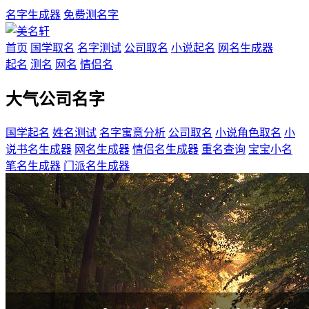
名字生成器
免费测名字
首页
国学取名
名字测试
公司取名
小说起名
网名生成器
起名
测名
网名
情侣名
大气公司名字
国学起名
姓名测试
名字寓意分析
公司取名
小说角色取名
小
说书名生成器
网名生成器
情侣名生成器
重名查询
宝宝小名
笔名生成器
门派名生成器