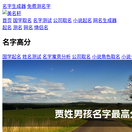
名字生成器
免费测名字
首页
国学取名
名字测试
公司取名
小说起名
网名生成器
起名
测名
网名
情侣名
名字高分
国学起名
姓名测试
名字寓意分析
公司取名
小说角色取名
小说