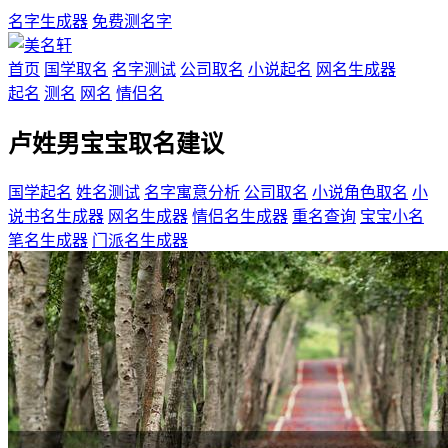
名字生成器
免费测名字
首页
国学取名
名字测试
公司取名
小说起名
网名生成器
起名
测名
网名
情侣名
卢姓男宝宝取名建议
国学起名
姓名测试
名字寓意分析
公司取名
小说角色取名
小
说书名生成器
网名生成器
情侣名生成器
重名查询
宝宝小名
笔名生成器
门派名生成器