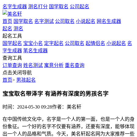
名字生成器
测名打分
国学取名
公司起名
首页
国学取名
名字测试
公司取名
小说起名
网名生成器
起名
测名
起名工具
国学起名
宝宝小名
定字起名
公司取名
起情侣名
小说起名
名
字生成器
笔名生成器
查询工具
订单查询
姓名测试
寓意分析
重名查询
点击关闭导航
首页
>
男孩起名
宝宝取名带泽字 有涵养有深度的男孩名字
时间：2024-05-30 09:28
作者：美名轩
在中国传统文化中，名字是一个人的第一面，也是一个人的身
份象征。一个好的名字不仅要有涵养，还要有深度，能够体现
出一个人的品格和气质。今天，美名轩起名网为大家推荐一些