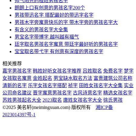
帅气阳光的程姓男孩名字
朗朗上口有创意的男孩名字200个
男孩带迅名字 搭配最好的带迅字名字
男孩木字旁寓意快乐的字 带木字旁的男孩名字大
有含义的男孩名字大全集
男宝名字带博字 越叫越有福气
廷字取名男孩名字寓意 带廷字最好听的男孩名字
宝宝取名带弋字 有创意有深度的男孩名字
相关推荐
嘉字男孩名字
韩姓好听女孩名字推荐
吕姓取名
免费名字
梦字
女孩取名寓意
金姓起名
男宝缺水取名方法
富贵建筑公司名称
清新的名字
乐字女孩名字搭配
祯字
田姓女孩名字大全集
实业
公司命名建议
晋字寓意男孩名字
古风诗意名字
精选女孩名字
苏姓男孩起名大全
2023取名
唐姓女孩名字大全
徐氏男孩
©2025 美名轩(meimingxuan.com) 版权所有
湘ICP备
2023014397号-1