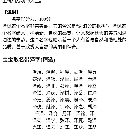
生机和成功的人生。
【泽枫】
——名字得分为：100分
泽枫这个名字非常美丽，它的含义是“湖泊旁的枫树”。泽枫这
个名字给人一种清新、自然的感觉，让人想起秋天的美景和湖
泊边的宁静。这个名字也暗示着一个人有着与自然和谐相处的
品质，善于欣赏大自然的美丽和神奇。
宝宝取名带泽字(精选)
泽煜、泽柳、程泽、蒙泽、泽昇
骞泽、泽祎、泽臣、宸泽、奉泽
泽靓、泽北、彭泽、坤泽、泽立
泽锴、泽茂、泽祺、泽岳、仁泽
泽嘉、蕙泽、泽震、璟泽、辰泽
泽德、继泽、宇泽、泽之、禹泽
千泽、泽俞、月泽、泽铭、泽
泽宪、泽学、弘泽、泽夏、懿泽
光泽、泽云、灿泽、泽晗、泽朋