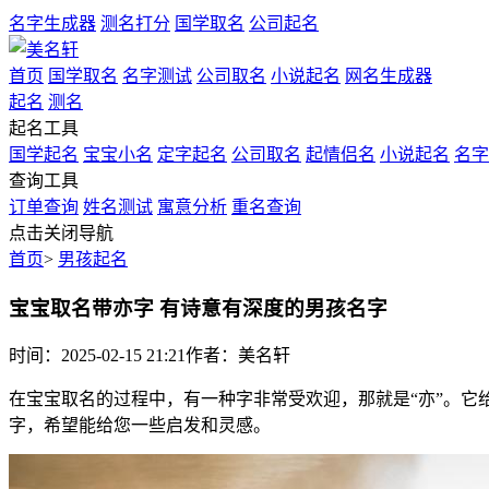
名字生成器
测名打分
国学取名
公司起名
首页
国学取名
名字测试
公司取名
小说起名
网名生成器
起名
测名
起名工具
国学起名
宝宝小名
定字起名
公司取名
起情侣名
小说起名
名字
查询工具
订单查询
姓名测试
寓意分析
重名查询
点击关闭导航
首页
>
男孩起名
宝宝取名带亦字 有诗意有深度的男孩名字
时间：2025-02-15 21:21
作者：美名轩
在宝宝取名的过程中，有一种字非常受欢迎，那就是“亦”。它
字，希望能给您一些启发和灵感。