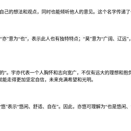
表达自己的想法和观点，同时也能倾听他人的意见。这个名字传递
“亦”意为“也”，表示此人也有独特特点；“昊”意为“广阔、辽
样的”。宇亦代表一个人胸怀和志向宽广，不仅有远大的理想和
就能走得更加坚定自信，未来充满希望和光明。
，“悠”表示“悠闲、舒适、自在”。因此，亦悠可理解为“也是悠闲