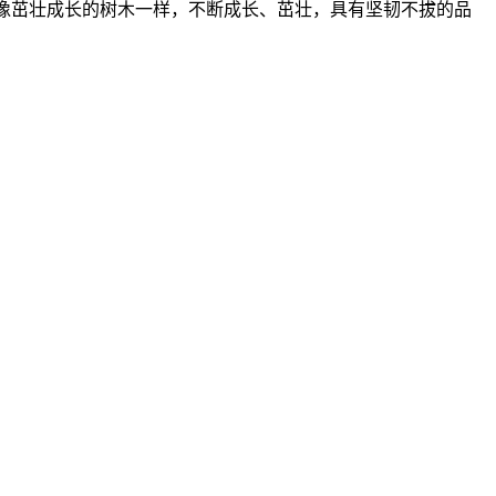
寓意像茁壮成长的树木一样，不断成长、茁壮，具有坚韧不拔的品