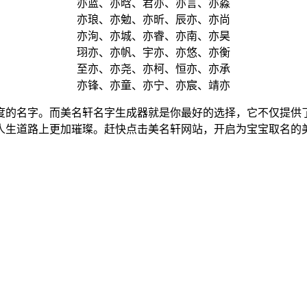
亦蓝、亦晗、君亦、亦言、亦淼
亦琅、亦勉、亦昕、辰亦、亦尚
亦洵、亦城、亦睿、亦南、亦昊
珝亦、亦帆、宇亦、亦悠、亦衡
至亦、亦尧、亦柯、恒亦、亦承
亦锋、亦童、亦宁、亦宸、靖亦
度的名字。而美名轩名字生成器就是你最好的选择，它不仅提供了
人生道路上更加璀璨。赶快点击美名轩网站，开启为宝宝取名的