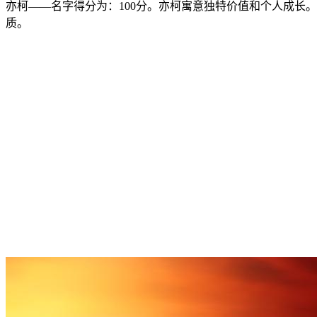
亦柯——名字得分为：100分。亦柯寓意独特价值和个人成长。
质。