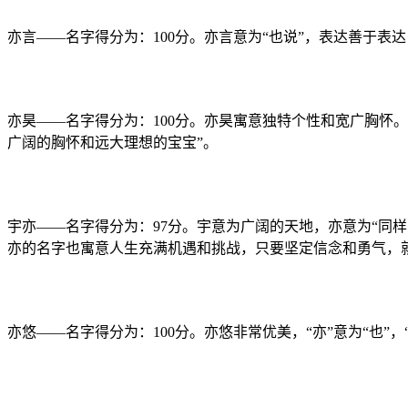
亦言——名字得分为：100分。亦言意为“也说”，表达善于
亦昊——名字得分为：100分。亦昊寓意独特个性和宽广胸怀。
广阔的胸怀和远大理想的宝宝”。
宇亦——名字得分为：97分。宇意为广阔的天地，亦意为“同
亦的名字也寓意人生充满机遇和挑战，只要坚定信念和勇气，
亦悠——名字得分为：100分。亦悠非常优美，“亦”意为“也”