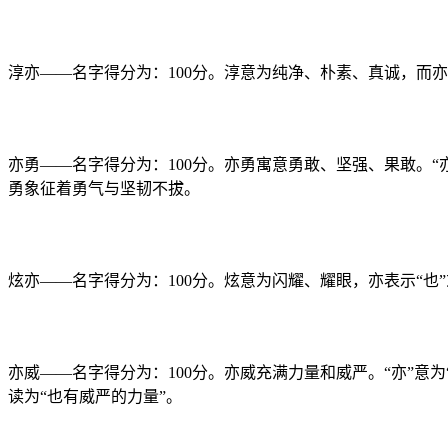
淳亦——名字得分为：100分。淳意为纯净、朴素、真诚，而亦
亦勇——名字得分为：100分。亦勇寓意勇敢、坚强、果敢。“
勇象征着勇气与坚韧不拔。
炫亦——名字得分为：100分。炫意为闪耀、耀眼，亦表示“也
亦威——名字得分为：100分。亦威充满力量和威严。“亦”意
读为“也有威严的力量”。