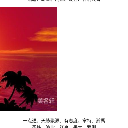
一点通、天脉聚源、有态度、拿特、瀚禹
圣峰、波比、红享、墨立、爱卿