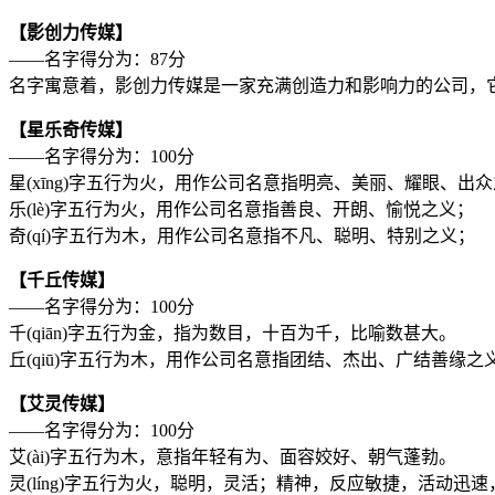
【影创力传媒】
——名字得分为：87分
名字寓意着，影创力传媒是一家充满创造力和影响力的公司，
【星乐奇传媒】
——名字得分为：100分
星(xīng)字五行为
火
，用作公司名意指明亮、美丽、耀眼、出众
乐(lè)字五行为
火
，用作公司名意指善良、开朗、愉悦之义；
奇(qí)字五行为
木
，用作公司名意指不凡、聪明、特别之义；
【千丘传媒】
——名字得分为：100分
千(qiān)字五行为
金
，指为数目，十百为千，比喻数甚大。
丘(qiū)字五行为
木
，用作公司名意指团结、杰出、广结善缘之
【艾灵传媒】
——名字得分为：100分
艾(ài)字五行为
木
，意指年轻有为、面容姣好、朝气蓬勃。
灵(líng)字五行为
火
，聪明，灵活；精神，反应敏捷，活动迅速