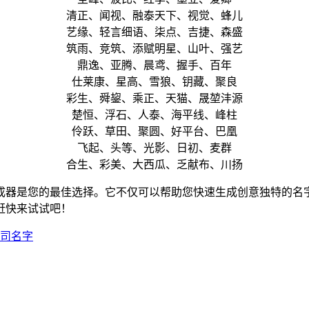
清正、闻视、融泰天下、视觉、蜂儿
艺缘、轻言细语、柒点、吉捷、森盛
筑雨、竞筑、添赋明星、山叶、强艺
鼎逸、亚腾、晨鸢、握手、百年
仕莱康、星高、雪狼、钥藏、聚良
彩生、舜鋆、乘正、天猫、晟堃沣源
楚恒、浮石、人泰、海平线、峰柱
伶跃、草田、聚圆、好平台、巴凰
飞起、头等、光影、日初、麦群
合生、彩美、大西瓜、乏献布、川扬
成器是您的最佳选择。它不仅可以帮助您快速生成创意独特的名
赶快来试试吧！
司名字