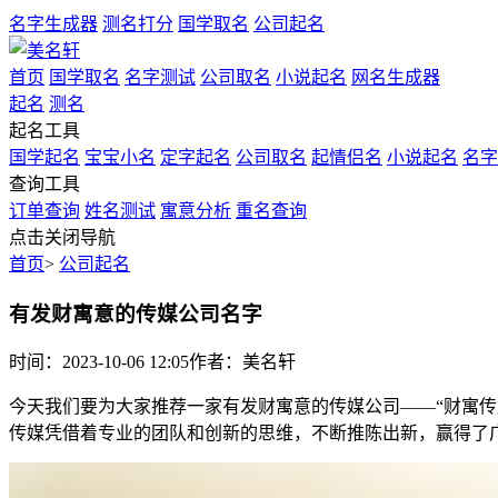
名字生成器
测名打分
国学取名
公司起名
首页
国学取名
名字测试
公司取名
小说起名
网名生成器
起名
测名
起名工具
国学起名
宝宝小名
定字起名
公司取名
起情侣名
小说起名
名字
查询工具
订单查询
姓名测试
寓意分析
重名查询
点击关闭导航
首页
>
公司起名
有发财寓意的传媒公司名字
时间：2023-10-06 12:05
作者：美名轩
今天我们要为大家推荐一家有发财寓意的传媒公司——“财寓传
传媒凭借着专业的团队和创新的思维，不断推陈出新，赢得了