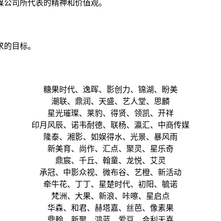
媒公司所代表的精神和价值观。
求的目标。
糖果时代、逸晖、影创力、锦湖、盼美
潮联、鼎润、天盛、艺人堂、思麟
星光璀璨、莱豹、得贤、领凯、开祥
印月风辰、诺韦耐德、联杨、瀛汇、中商传媒
隆泰、湘影、如娱得水、光景、暴风雨
新美育、尚作、汇点、聚灵、星乐奇
鼎宸、千丘、翰童、龙悦、艾灵
承冠、中影众视、微布谷、艺橙、新活动
牵牛花、丁丁、星楚时代、初阳、毓诺
梵洲、大果、新浪、咔嚓、星启点
华森、和君、赫塔嘉、丝芭、像素果
鼎翰、新聚、鸿蓝、爱豆、合利天喜