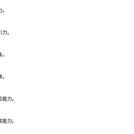
力。
引力。
象。
景。
应能力。
攻能力。