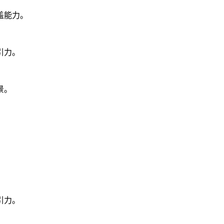
盖能力。
引力。
景。
。
引力。