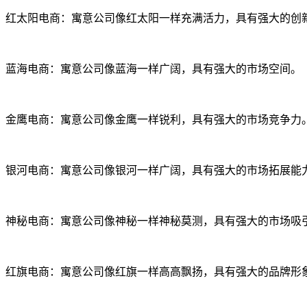
红太阳电商：寓意公司像红太阳一样充满活力，具有强大的创
蓝海电商：寓意公司像蓝海一样广阔，具有强大的市场空间。
金鹰电商：寓意公司像金鹰一样锐利，具有强大的市场竞争力
银河电商：寓意公司像银河一样广阔，具有强大的市场拓展能
神秘电商：寓意公司像神秘一样神秘莫测，具有强大的市场吸
红旗电商：寓意公司像红旗一样高高飘扬，具有强大的品牌形