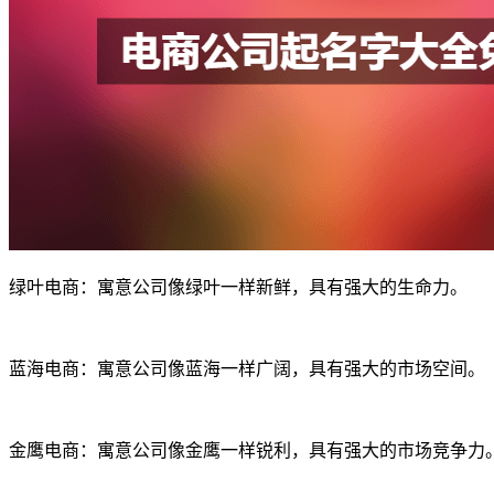
绿叶电商：寓意公司像绿叶一样新鲜，具有强大的生命力。
蓝海电商：寓意公司像蓝海一样广阔，具有强大的市场空间。
金鹰电商：寓意公司像金鹰一样锐利，具有强大的市场竞争力