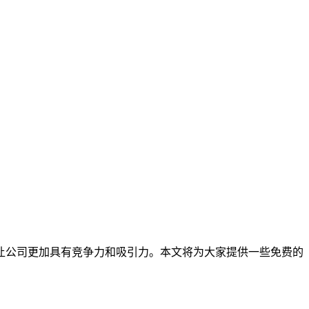
让公司更加具有竞争力和吸引力。本文将为大家提供一些免费的