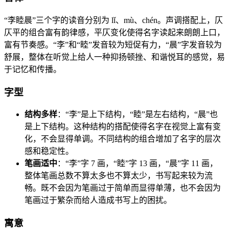
“李睦晨”三个字的读音分别为 lǐ、mù、chén。声调搭配上，仄
仄平的组合富有韵律感，平仄变化使得名字读起来朗朗上口，
富有节奏感。“李”和“睦”发音较为短促有力，“晨”字发音较为
舒展，整体在听觉上给人一种抑扬顿挫、和谐悦耳的感觉，易
于记忆和传播。
字型
结构多样
：“李”是上下结构，“睦”是左右结构，“晨”也
是上下结构。这种结构的搭配使得名字在视觉上富有变
化，不会显得单调。不同结构的组合增加了名字的层次
感和稳定性。
笔画适中
：“李”字 7 画，“睦”字 13 画，“晨”字 11 画，
整体笔画总数不算太多也不算太少，书写起来较为流
畅。既不会因为笔画过于简单而显得单薄，也不会因为
笔画过于繁杂而给人造成书写上的困扰。
寓意