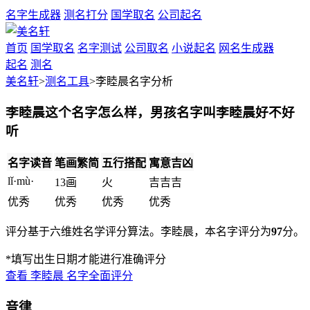
名字生成器
测名打分
国学取名
公司起名
首页
国学取名
名字测试
公司取名
小说起名
网名生成器
起名
测名
美名轩
>
测名工具
>李睦晨名字分析
李睦晨这个名字怎么样，男孩名字叫李睦晨好不好
听
名字读音
笔画繁简
五行搭配
寓意吉凶
lǐ·mù·
13画
火
吉
吉
吉
优秀
优秀
优秀
优秀
评分基于六维姓名学评分算法。李睦晨，本名字评分为
97
分。
*填写出生日期才能进行准确评分
查看
李睦晨
名字全面评分
音律