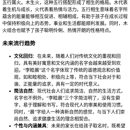
五行属火。木生火，这种五行搭配形成了相生的格局。木代表
着生机与成长，火代表着热情与活力。五行相生意味着名字所
蕴含的能量能够相互促进、相辅相成，有助于孩子在成长过程
中保持积极向上的态势，事业和生活都能顺利发展。同时，木
火组合也赋予了孩子聪明伶俐、热情开朗的性格特点。
未来流行趋势
文化回归
：在未来，随着人们对传统文化的重视和回
归，具有美好寓意和文化内涵的名字会越来越受到欢
迎。“李睦晨”这个名字体现了传统的道德观念和价值
观，如和睦相处、积极向上等，符合当下社会对于和
谐、正能量的追求，具有一定的时代意义。
简洁自然
：现代社会人们追求简洁、自然的生活方式，
名字也不例外。“李睦晨”三个字简洁明了，没有生僻
字，易于理解和书写，符合现代人的审美和使用习惯。
同时，“晨”字给人一种清新自然的感觉，与当下人们崇
尚自然、追求健康生活的理念相契合。
个性与内涵兼具
：未来的家长在给孩子取名时，既希望