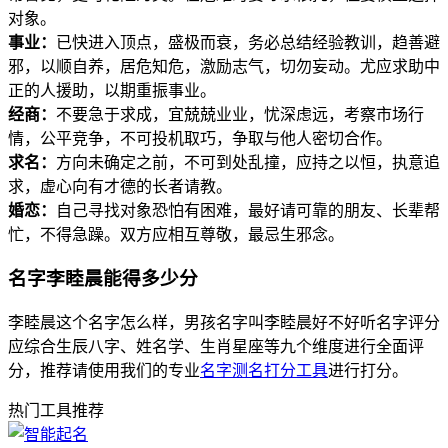
对象。
事业：
已快进入顶点，盛极而衰，务必总结经验教训，趋善避
邪，以顺自养，居危知危，激励志气，切勿妄动。尤应求助中
正的人援助，以期重振事业。
经商：
不要急于求成，宜兢兢业业，忧深虑远，考察市场行
情，公平竞争，不可投机取巧，争取与他人密切合作。
求名：
方向未确定之前，不可到处乱撞，应持之以恒，执意追
求，虚心向有才德的长者请教。
婚恋：
自己寻找对象恐怕有困难，最好请可靠的朋友、长辈帮
忙，不得急躁。双方应相互尊敬，最忌生邪念。
名字李睦晨能得多少分
李睦晨这个名字怎么样，男孩名字叫李睦晨好不好听名字评分
应综合生辰八字、姓名学、生肖星座等九个维度进行全面评
分，推荐请使用我们的专业
名字测名打分工具
进行打分。
热门工具推荐