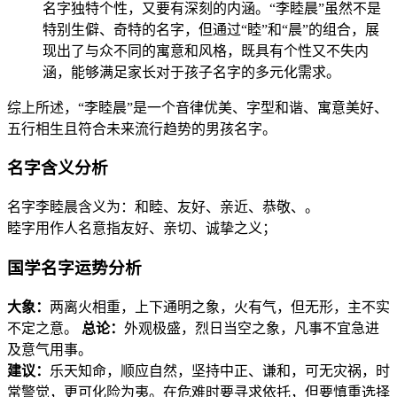
名字独特个性，又要有深刻的内涵。“李睦晨”虽然不是
特别生僻、奇特的名字，但通过“睦”和“晨”的组合，展
现出了与众不同的寓意和风格，既具有个性又不失内
涵，能够满足家长对于孩子名字的多元化需求。
综上所述，“李睦晨”是一个音律优美、字型和谐、寓意美好、
五行相生且符合未来流行趋势的男孩名字。
名字含义分析
名字李睦晨含义为：和睦、友好、亲近、恭敬、。
睦字用作人名意指友好、亲切、诚挚之义；
国学名字运势分析
大象：
两离火相重，上下通明之象，火有气，但无形，主不实
不定之意。
总论：
外观极盛，烈日当空之象，凡事不宜急进
及意气用事。
建议：
乐天知命，顺应自然，坚持中正、谦和，可无灾祸，时
常警觉，更可化险为夷。在危难时要寻求依托，但要慎重选择