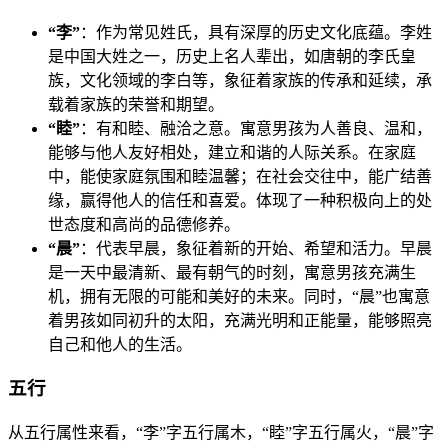
“李”
：作为常见姓氏，具有深厚的历史文化底蕴。李姓
是中国大姓之一，历史上名人辈出，如唐朝的李氏皇
族，文化领域的李白等，象征着家族的传承和延续，承
载着家族的荣誉和期望。
“睦”
：有和睦、融洽之意。寓意男孩为人善良、温和，
能够与他人友好相处，建立和谐的人际关系。在家庭
中，能使家庭氛围和睦温馨；在社会交往中，能广结善
缘，赢得他人的信任和喜爱。体现了一种积极向上的处
世态度和高尚的品德修养。
“晨”
：代表早晨，象征着新的开始、希望和活力。早晨
是一天中最清新、最有朝气的时刻，寓意男孩充满生
机，拥有无限的可能和美好的未来。同时，“晨”也寓意
着男孩如同初升的太阳，充满光明和正能量，能够照亮
自己和他人的生活。
五行
从五行属性来看，“李”字五行属木，“睦”字五行属火，“晨”字