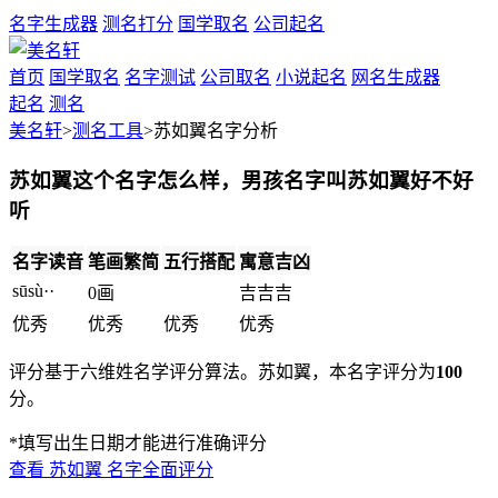
名字生成器
测名打分
国学取名
公司起名
首页
国学取名
名字测试
公司取名
小说起名
网名生成器
起名
测名
美名轩
>
测名工具
>苏如翼名字分析
苏如翼这个名字怎么样，男孩名字叫苏如翼好不好
听
名字读音
笔画繁简
五行搭配
寓意吉凶
sūsù··
0画
吉
吉
吉
优秀
优秀
优秀
优秀
评分基于六维姓名学评分算法。苏如翼，本名字评分为
100
分。
*填写出生日期才能进行准确评分
查看
苏如翼
名字全面评分