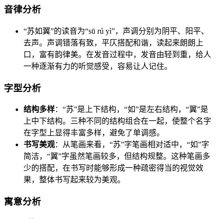
音律分析
“苏如翼”的读音为“sū rú yì”，声调分别为阴平、阳平、
去声。声调错落有致，平仄搭配和谐，读起来朗朗上
口，富有韵律美。在发音过程中，发音由轻到重，给人
一种逐渐有力的听觉感受，容易让人记住。
字型分析
结构多样
：“苏”是上下结构，“如”是左右结构，“翼”是
上中下结构。三种不同的结构组合在一起，使整个名字
在字型上显得丰富多样，避免了单调感。
书写美观
：从笔画来看，“苏”字笔画相对适中，“如”字
简洁，“翼”字虽然笔画较多，但结构规整。这种笔画多
少的搭配，在书写时能够形成一种疏密得当的视觉效
果，整体书写起来较为美观。
寓意分析