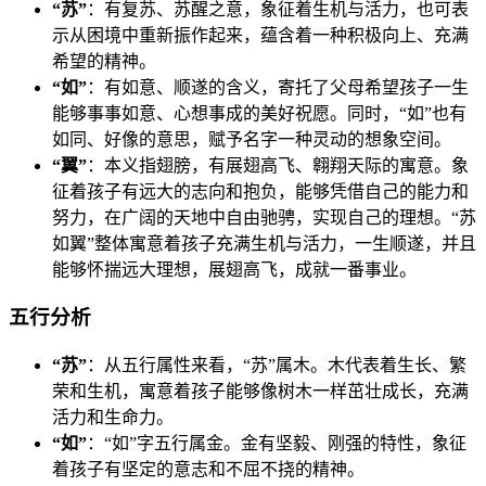
“苏”
：有复苏、苏醒之意，象征着生机与活力，也可表
示从困境中重新振作起来，蕴含着一种积极向上、充满
希望的精神。
“如”
：有如意、顺遂的含义，寄托了父母希望孩子一生
能够事事如意、心想事成的美好祝愿。同时，“如”也有
如同、好像的意思，赋予名字一种灵动的想象空间。
“翼”
：本义指翅膀，有展翅高飞、翱翔天际的寓意。象
征着孩子有远大的志向和抱负，能够凭借自己的能力和
努力，在广阔的天地中自由驰骋，实现自己的理想。“苏
如翼”整体寓意着孩子充满生机与活力，一生顺遂，并且
能够怀揣远大理想，展翅高飞，成就一番事业。
五行分析
“苏”
：从五行属性来看，“苏”属木。木代表着生长、繁
荣和生机，寓意着孩子能够像树木一样茁壮成长，充满
活力和生命力。
“如”
：“如”字五行属金。金有坚毅、刚强的特性，象征
着孩子有坚定的意志和不屈不挠的精神。