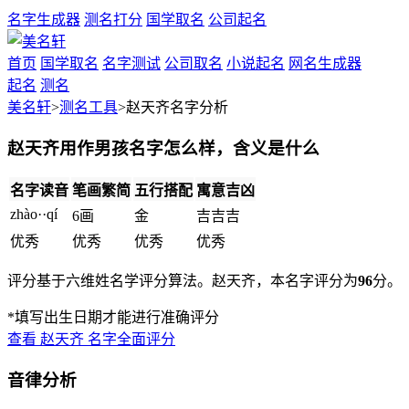
名字生成器
测名打分
国学取名
公司起名
首页
国学取名
名字测试
公司取名
小说起名
网名生成器
起名
测名
美名轩
>
测名工具
>赵天齐名字分析
赵天齐用作男孩名字怎么样，含义是什么
名字读音
笔画繁简
五行搭配
寓意吉凶
zhào··qí
6画
金
吉
吉
吉
优秀
优秀
优秀
优秀
评分基于六维姓名学评分算法。赵天齐，本名字评分为
96
分。
*填写出生日期才能进行准确评分
查看
赵天齐
名字全面评分
音律分析