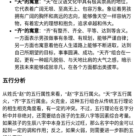
“天”的寓意
：“天”在汉语文化中具有极其崇高的地位，
它代表着广阔无垠、至高无上、包容万象。象征着男孩
拥有广阔的胸怀和高远的志向，能够像天空一样容纳万
物，有着宏大的理想和抱负，追求卓越和伟大。
“齐”的寓意
：“齐”有整齐、齐全、平等、达到等含义。
一方面表示男孩做事有条理、有规划，能够严谨自律；
另一方面也寓意着他在人生道路上能够不断进取，达到
自己所期望的目标，事事圆满、成功。“天齐”组合在一
起，更有一种超凡脱俗、与天地比肩的大气之感，暗示
男孩未来能够成就非凡，在各个方面都出类拔萃。
五行分析
从姓氏“赵”的五行属性来看，“赵”字五行属火。“天”字五行属
火，“齐”字五行属金。火克金，这种五行组合从传统五行理论
的相生相克角度看，有一定的冲突。不过，五行理论在名字分
析中并非绝对，还需要结合孩子的生辰八字等因素综合考量。
如果孩子的生辰八字中本身五行火过旺，那么名字中的金可以
起到一定的调和作用；反之，如果火弱，则需要进一步斟酌五