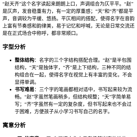
“赵天齐”这个名字读起来朗朗上口，声调组合为仄平平。“赵”
是仄声，发音稳重有力，有一定的厚重感；“天”和“齐”都是平
声，音调较为平缓、悠扬。平仄相间的搭配，使得名字在音韵
上富有节奏感和韵律美，易于记忆和呼喊，无论是日常交流还
是在正式场合中称呼，都非常顺口。
字型分析
整体结构
：名字的三个字结构搭配合理。“赵”是半包围
结构，“天”是独体字，“齐”是上下结构，三种不同的结
构组合在一起，使得名字在视觉上有丰富的变化，不会
显得单调。
书写难易
：三个字的笔画都相对适中，书写起来较为流
畅。“赵”字虽然笔画稍多，但结构规整；“天”字简单易
写；“齐”字虽然有一定的复杂度，但书写起来也不会过
于困难，方便孩子从小学习书写自己的名字。
寓意分析