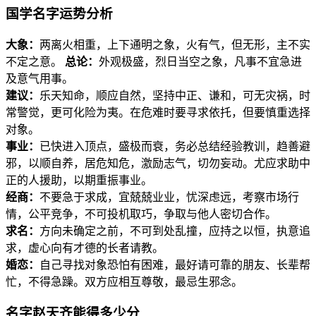
国学名字运势分析
大象：
两离火相重，上下通明之象，火有气，但无形，主不实
不定之意。
总论：
外观极盛，烈日当空之象，凡事不宜急进
及意气用事。
建议：
乐天知命，顺应自然，坚持中正、谦和，可无灾祸，时
常警觉，更可化险为夷。在危难时要寻求依托，但要慎重选择
对象。
事业：
已快进入顶点，盛极而衰，务必总结经验教训，趋善避
邪，以顺自养，居危知危，激励志气，切勿妄动。尤应求助中
正的人援助，以期重振事业。
经商：
不要急于求成，宜兢兢业业，忧深虑远，考察市场行
情，公平竞争，不可投机取巧，争取与他人密切合作。
求名：
方向未确定之前，不可到处乱撞，应持之以恒，执意追
求，虚心向有才德的长者请教。
婚恋：
自己寻找对象恐怕有困难，最好请可靠的朋友、长辈帮
忙，不得急躁。双方应相互尊敬，最忌生邪念。
名字赵天齐能得多少分