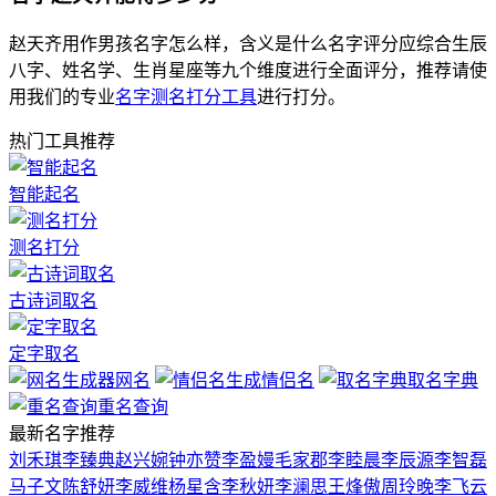
赵天齐用作男孩名字怎么样，含义是什么名字评分应综合生辰
八字、姓名学、生肖星座等九个维度进行全面评分，推荐请使
用我们的专业
名字测名打分工具
进行打分。
热门工具推荐
智能起名
测名打分
古诗词取名
定字取名
网名
情侣名
取名字典
重名查询
最新名字推荐
刘禾琪
李臻典
赵兴婉
钟亦赞
李盈嫚
毛家郡
李睦晨
李辰源
李智磊
马子文
陈舒妍
李威维
杨星含
李秋妍
李澜思
王烽傲
周玲晚
李飞云