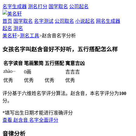
名字生成器
测名打分
国学取名
公司起名
首页
国学取名
名字测试
公司取名
小说起名
网名生成器
起名
测名
美名轩
>
测名工具
>赵含音名字分析
女孩名字叫赵含音好不好听，五行搭配怎么样
名字读音
笔画繁简
五行搭配
寓意吉凶
zhào··
0画
吉
吉
吉
优秀
优秀
优秀
优秀
评分基于六维姓名学评分算法。赵含音，本名字评分为
100
分。
*填写出生日期才能进行准确评分
查看
赵含音
名字全面评分
音律分析