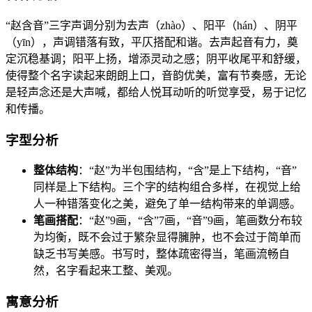
“赵含音”三字声调分别为去声（zhào）、阳平（hán）、阴平
（yīn），声调错落有致，平仄搭配和谐。去声起音有力，奠
定沉稳基调；阳平上扬，增添灵动之感；阴平收尾平和舒缓，
使得整个名字读起来朗朗上口，音韵优美，富有节奏感，无论
是轻声念还是大声喊，都给人悦耳动听的听觉享受，易于记忆
和传播。
字型分析
整体结构
：“赵”为半包围结构，“含”是上下结构，“音”
同样是上下结构。三个字的结构组合多样，在视觉上给
人一种错落变化之美，避免了单一结构带来的单调感。
笔画搭配
：“赵”9画，“含”7画，“音”9画，笔画数分布较
为均衡，既不会过于繁杂显得臃肿，也不会过于简单而
缺乏书写美感。书写时，整体疏密得当，笔画流畅自
然，名字看起来工整、美观。
寓意分析