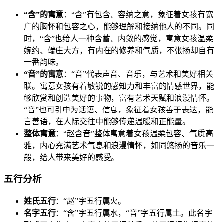
“含”的寓意
：“含”有包含、容纳之意，象征着女孩有宽
广的胸怀和包容之心，能够理解和接纳他人的不同。同
时，“含”也给人一种含蓄、内敛的感觉，寓意女孩温柔
婉约、端庄大方，有内在的修养和气质，不张扬却自有
一番韵味。
“音”的寓意
：“音”代表声音、音乐，与艺术和美好相关
联。寓意女孩有着敏锐的感知力和丰富的情感世界，能
够欣赏和创造美好的事物，富有艺术天赋和浪漫情怀。
“音”也可引申为话语、信息，象征着女孩善于表达，能
言善语，在人际交往中能够传递温暖和正能量。
整体寓意
：“赵含音”整体寓意着女孩温柔包容、气质高
雅，内心充满艺术气息和浪漫情怀，如同悠扬的音乐一
般，给人带来美好的感受。
五行分析
姓氏五行
：“赵”字五行属火。
名字五行
：“含”字五行属水，“音”字五行属土。此名字