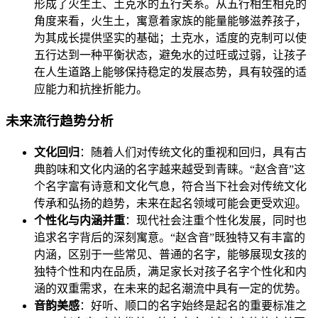
形成了火生土、土克水的五行关系。从五行相生相克的
角度来看，火生土，寓意着家族的能量能够滋养孩子，
为其成长提供坚实的基础；土克水，适度的克制可以使
五行达到一种平衡状态，避免水的过旺或过弱，让孩子
在人生道路上能够保持稳定的发展态势，具有较强的适
应能力和抗挫折能力。
未来流行趋势分析
文化回归
：随着人们对传统文化的重视和回归，具有古
典韵味和文化内涵的名字越来越受到青睐。“赵含音”这
个名字富有诗意和文化气息，符合当下社会对传统文化
传承和弘扬的趋势，未来在起名领域可能会更受欢迎。
个性化与内涵并重
：现代社会注重个性化发展，同时也
追求名字背后的深刻寓意。“赵含音”既独特又有丰富的
内涵，区别于一些常见、普通的名字，能够展现女孩的
独特个性和内在品质，满足家长对孩子名字个性化和内
涵的双重需求，在未来的起名潮流中具有一定的优势。
音韵美感
：好听、顺口的名字始终是起名的重要标准之